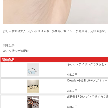
おしゃれ通勤大人っぽい伊達メガネ、多角形デザイン。 多色展開、超軽量素材。
関連記事：
魅力を持つ伊達眼鏡
関連商品
キャットアイサングラスおしゃ
4,510円
Cosplay小道具 原神メガ
3,810円
超軽量TR90メガネ伊達メガ
4,860円