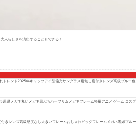
 大人らしさを演出することもできる！
れトレンド2025年キャッツアイ型偏光サングラス度無し度付きレンズ高級ブルー色
ネキャラ黒縁メガネ丸いメガネ黒ぶちハーフリムメガネフレーム軽量アニメ ゲーム コ
ネ度付きレンズ高級感度なし大きいフレームおしゃれビッグフレームメガネ黒縁ブルー