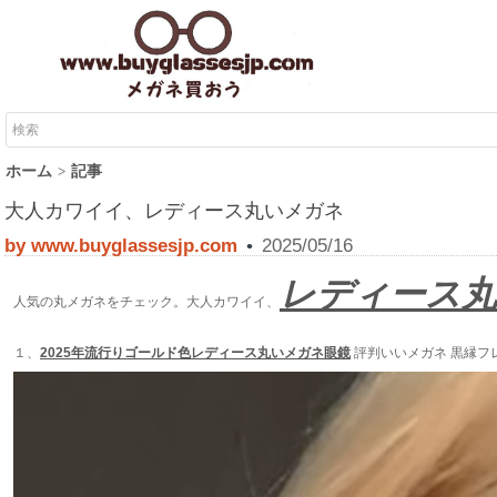
ホーム
記事
大人カワイイ、レディース丸いメガネ
by www.buyglassesjp.com
2025/05/16
•
レディース
人気の丸メガネをチェック。大人カワイイ、
１、
2025年流行りゴールド色レディース丸いメガネ眼鏡
評判いいメガネ 黒縁フ