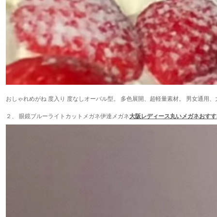
おしゃれめがね 度入り 度なしオーバル型。 多色展開、超軽量素材。 男女通用
２、 眼鏡ブルーライトカットメガネ伊達メガネ
大阪レディース丸いメガネおすす