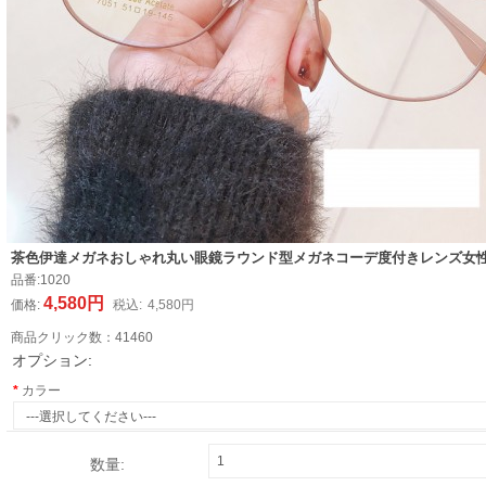
茶色伊達メガネおしゃれ丸い眼鏡ラウンド型メガネコーデ度付きレンズ女
品番:
1020
4,580円
価格:
税込:
4,580円
商品クリック数：
41460
オプション:
カラー
数量: