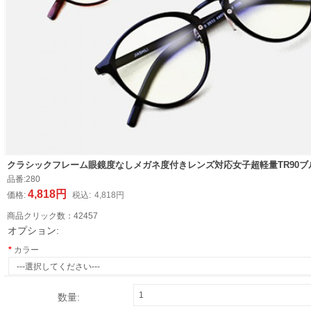
クラシックフレーム眼鏡度なしメガネ度付きレンズ対応女子超軽量TR90
品番:
280
4,818円
価格:
税込:
4,818円
商品クリック数：
42457
オプション:
カラー
数量: