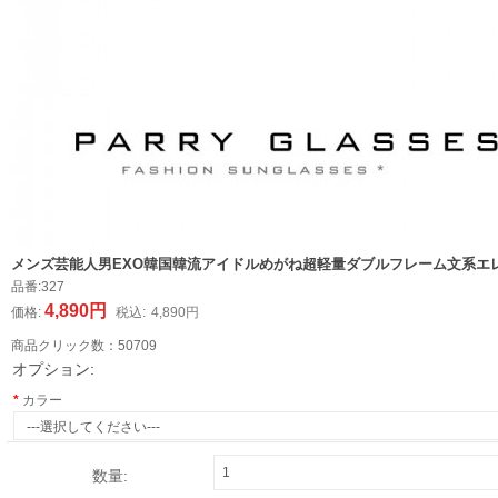
メンズ芸能人男EXO韓国韓流アイドルめがね超軽量ダブルフレーム文系エ
品番:
327
4,890円
価格:
税込:
4,890円
商品クリック数：
50709
オプション:
カラー
数量: