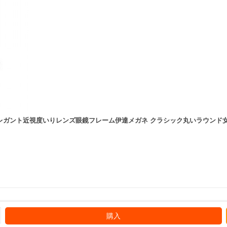
レガント近視度いりレンズ眼鏡フレーム伊達メガネ クラシック丸いラウンド
購入