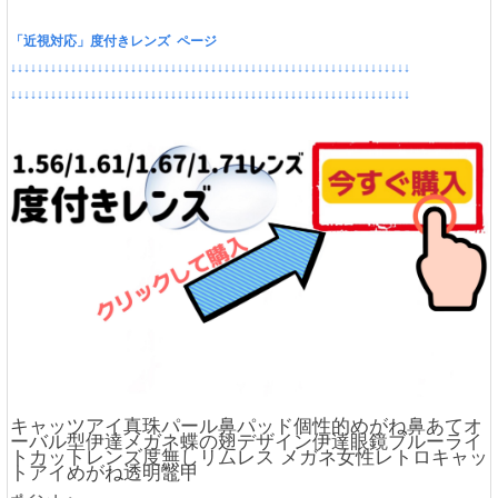
「近視対応」度付きレンズ ページ
↓↓↓↓↓↓↓↓↓↓↓↓↓↓↓↓↓↓↓↓↓↓↓↓↓↓↓↓↓↓↓↓↓↓↓↓↓↓↓↓↓↓↓↓↓↓↓↓↓↓↓↓↓↓↓↓↓↓↓↓
↓↓↓↓↓↓↓↓↓↓↓↓↓↓↓↓↓↓↓↓↓↓↓↓↓↓↓↓↓↓↓↓↓↓↓↓↓↓↓↓↓↓↓↓↓↓↓↓↓↓↓↓↓↓↓↓↓↓↓↓
キャッツアイ真珠パール鼻パッド個性的めがね鼻あてオ
ーバル型伊達メガネ蝶の翅デザイン伊達眼鏡ブルーライ
トカットレンズ度無しリムレス メガネ女性レトロキャッ
トアイめがね透明鼈甲