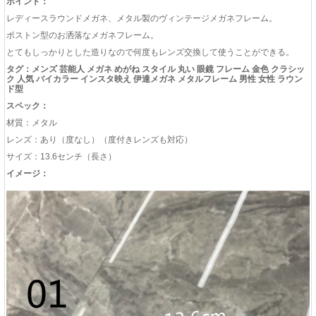
ポイント：
レディースラウンドメガネ、メタル製のヴィンテージメガネフレーム。
ボストン型のお洒落なメガネフレーム。
とてもしっかりとした造りなので何度もレンズ交換して使うことができる。
タグ：メンズ 芸能人 メガネ めがね スタイル 丸い 眼鏡 フレーム 金色 クラシッ
ク 人気 バイカラー インスタ映え 伊達メガネ メタルフレーム 男性 女性 ラウン
ド型
スペック：
材質：メタル
レンズ：あり（度なし）（度付きレンズも対応）
サイズ：13.6センチ（長さ）
イメージ：