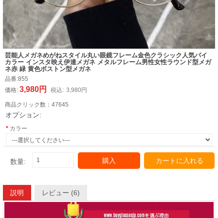
芸能人メガネめがねスタイル丸い眼鏡フレーム金色クラシック人気バイ
カラー インスタ映え伊達メガネ メタルフレーム男性女性ラウンド型メガ
ネ赤 緑 黄色ボストン型メガネ
品番:
855
3,980円
価格:
税込:
3,980円
商品クリック数：
47645
オプション:
カラー
購入
カートに入れる
数量:
説明
レビュー (6)