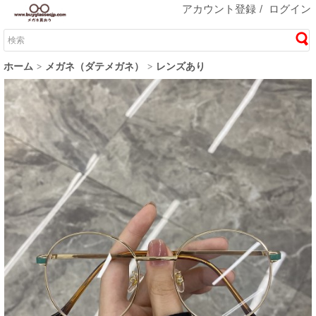
アカウント登録
/
ログイン
ホーム
メガネ（ダテメガネ）
レンズあり