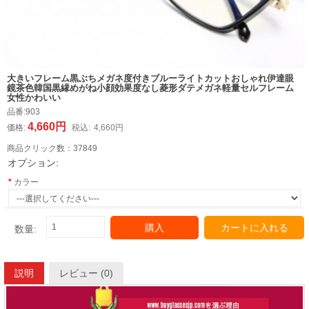
大きいフレーム黒ぶちメガネ度付きブルーライトカットおしゃれ伊達眼
鏡茶色韓国黒縁めがね小顔効果度なし菱形ダテメガネ軽量セルフレーム
女性かわいい
品番:
903
4,660円
価格:
税込:
4,660円
商品クリック数：
37849
オプション:
カラー
購入
カートに入れる
数量:
説明
レビュー (0)