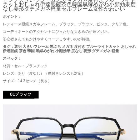
ピンク大きいフレーム黒ぶちメガネ度付きブルーライト
カットおしゃれ伊達眼鏡茶色韓国黒縁めがね小顔効果度
なし菱形ダテメガネ軽量セルフレーム女性かわいい
ポイント：
レディース眼鏡メガネフレーム、ブラック、ブラウン、ピンク、クリア色。
コーディネートのアクセントにぴったりな大きめの伊達メガネ。
初心者さんでもかけやすくコーデしやすいのが特徴。
タグ：透明 大きいフレーム 黒ぶち メガネ 度付き ブルーライトカット おしゃれ
伊達眼鏡 茶色 韓国 黒縁めがね 小顔効果 度なし 菱形 ダテメガネ 軽量
スペック：
材質：セル・プラスチック
レンズ：あり（度なし）（度付きレンズも対応）
サイズ：14.3センチ（長さ）